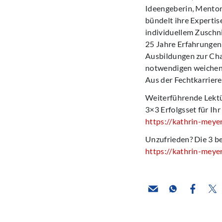
Ideengeberin, Mentori
bündelt ihre Expertis
individuellem Zuschni
25 Jahre Erfahrungen
Ausbildungen zur Ch
notwendigen weichen K
Aus der Fechtkarriere
Weiterführende Lektü
3×3 Erfolgsset für I
https://kathrin-meye
Unzufrieden? Die 3 b
https://kathrin-meye