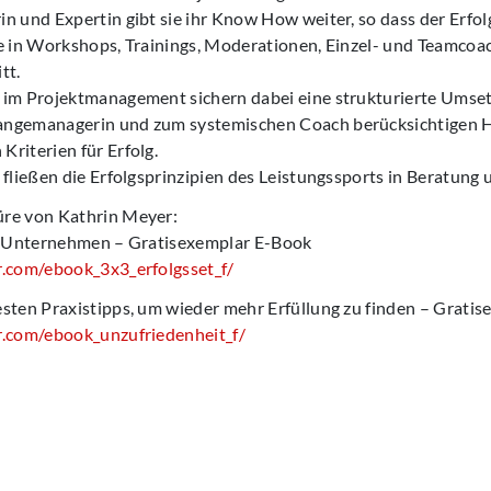
n und Expertin gibt sie ihr Know How weiter, so dass der Erfolg 
e in Workshops, Trainings, Moderationen, Einzel- und Teamcoac
tt.
 im Projektmanagement sichern dabei eine strukturierte Umset
angemanagerin und zum systemischen Coach berücksichtigen 
riterien für Erfolg.
 fließen die Erfolgsprinzipien des Leistungssports in Beratung 
re von Kathrin Meyer:
hr Unternehmen – Gratisexemplar E-Book
r.com/ebook_3x3_erfolgsset_f/
esten Praxistipps, um wieder mehr Erfüllung zu finden – Grati
r.com/ebook_unzufriedenheit_f/