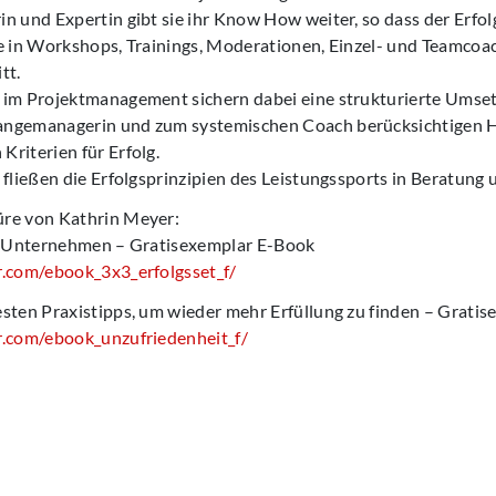
n und Expertin gibt sie ihr Know How weiter, so dass der Erfolg 
e in Workshops, Trainings, Moderationen, Einzel- und Teamcoac
tt.
 im Projektmanagement sichern dabei eine strukturierte Umset
angemanagerin und zum systemischen Coach berücksichtigen 
riterien für Erfolg.
 fließen die Erfolgsprinzipien des Leistungssports in Beratung 
re von Kathrin Meyer:
hr Unternehmen – Gratisexemplar E-Book
r.com/ebook_3x3_erfolgsset_f/
esten Praxistipps, um wieder mehr Erfüllung zu finden – Grati
r.com/ebook_unzufriedenheit_f/