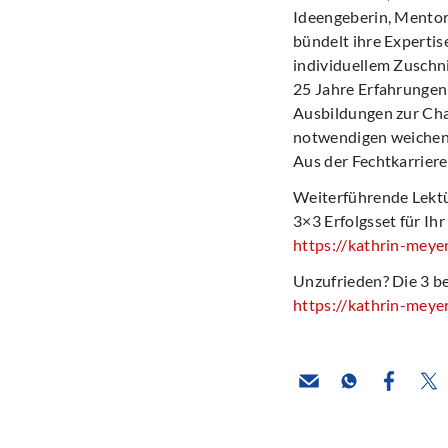
Ideengeberin, Mentori
bündelt ihre Expertis
individuellem Zuschni
25 Jahre Erfahrungen
Ausbildungen zur Ch
notwendigen weichen K
Aus der Fechtkarriere
Weiterführende Lektü
3×3 Erfolgsset für I
https://kathrin-meye
Unzufrieden? Die 3 b
https://kathrin-meye